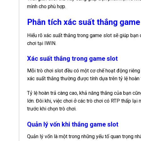
mình cho phù hợp.
Phân tích xác suất thắng game 
Hiểu rõ xác suất thắng trong game slot sẽ giúp bạn c
chơi tại IWIN.
Xác suất thắng trong game slot
Mỗi trò chơi slot đều có một cơ chế hoạt động riêng
xác suất thắng thường được tính dựa trên tỷ lệ hoàn 
Tỷ lệ hoàn trả càng cao, khả năng thắng của bạn cũng
lớn. Đôi khi, việc chơi ở các trò chơi có RTP thấp lạ
trước khi chọn trò chơi.
Quản lý vốn khi thắng game slot
Quản lý vốn là một trong những yếu tố quan trọng nhấ