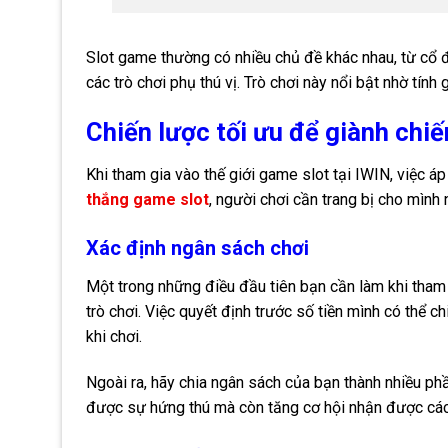
Slot game thường có nhiều chủ đề khác nhau, từ cổ đ
các trò chơi phụ thú vị. Trò chơi này nổi bật nhờ tính
Chiến lược tối ưu để giành chiế
Khi tham gia vào thế giới game slot tại IWIN, việc á
thắng game slot
, người chơi cần trang bị cho mình
Xác định ngân sách chơi
Một trong những điều đầu tiên bạn cần làm khi tham 
trò chơi. Việc quyết định trước số tiền mình có thể 
khi chơi.
Ngoài ra, hãy chia ngân sách của bạn thành nhiều phầ
được sự hứng thú mà còn tăng cơ hội nhận được các