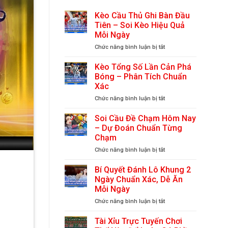
Kèo Cầu Thủ Ghi Bàn Đầu
Tiên – Soi Kèo Hiệu Quả
Mỗi Ngày
ở
Chức năng bình luận bị tắt
Kèo
Cầu
Kèo Tổng Số Lần Cản Phá
Thủ
Bóng – Phân Tích Chuẩn
Ghi
Xác
Bàn
ở
Chức năng bình luận bị tắt
Đầu
Kèo
Tiên
Tổng
–
Soi Cầu Đề Chạm Hôm Nay
Số
Soi
– Dự Đoán Chuẩn Từng
Lần
Kèo
Chạm
Cản
Hiệu
ở
Chức năng bình luận bị tắt
Phá
Quả
Soi
Bóng
Mỗi
Cầu
–
Ngày
Bí Quyết Đánh Lô Khung 2
Đề
Phân
Ngày Chuẩn Xác, Dễ Ăn
Chạm
Tích
Mỗi Ngày
Hôm
Chuẩn
ở
Chức năng bình luận bị tắt
Nay
Xác
Bí
–
Quyết
Dự
Tài Xỉu Trực Tuyến Chơi
Đánh
Đoán