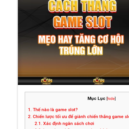
Mục Lục
[
hide
]
1.
Thế nào là game slot?
2.
Chiến lược tối ưu để giành chiến thắng game slo
2.1.
Xác định ngân sách chơi