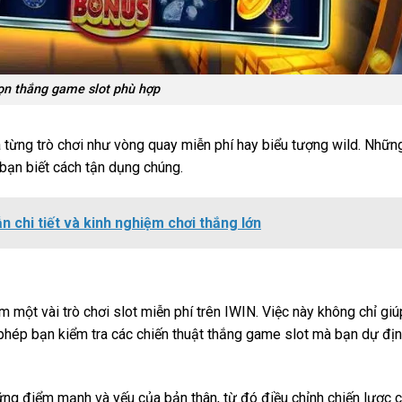
ọn thắng game slot phù hợp
 từng trò chơi như vòng quay miễn phí hay biểu tượng wild. Những
 bạn biết cách tận dụng chúng.
n chi tiết và kinh nghiệm chơi thắng lớn
m một vài trò chơi slot miễn phí trên IWIN. Việc này không chỉ gi
hép bạn kiểm tra các chiến thuật thắng game slot mà bạn dự đị
hững điểm mạnh và yếu của bản thân, từ đó điều chỉnh chiến lược 