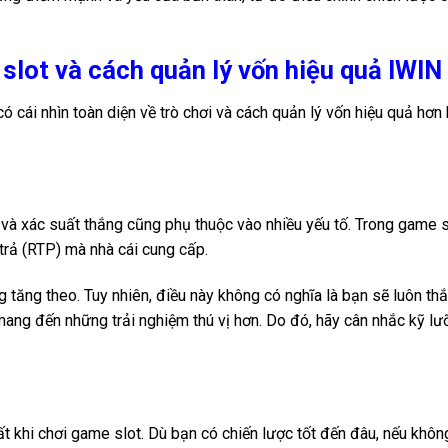
slot và cách quản lý vốn hiệu quả IWIN
ó cái nhìn toàn diện về trò chơi và cách quản lý vốn hiệu quả hơn 
 và xác suất thắng cũng phụ thuộc vào nhiều yếu tố. Trong game s
trả (RTP) mà nhà cái cung cấp.
 tăng theo. Tuy nhiên, điều này không có nghĩa là bạn sẽ luôn th
i mang đến những trải nghiệm thú vị hơn. Do đó, hãy cân nhắc kỹ l
t khi chơi game slot. Dù bạn có chiến lược tốt đến đâu, nếu khôn