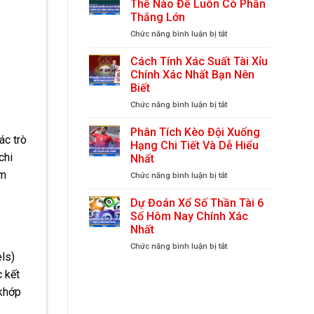
Thế Nào Để Luôn Có Phần
Lô
Chuẩn
Thắng Lớn
Khung
Từng
ở
Chức năng bình luận bị tắt
2
Chạm
Tài
Ngày
Xỉu
Chuẩn
Cách Tính Xác Suất Tài Xỉu
Trực
Xác,
Chính Xác Nhất Bạn Nên
Tuyến
Dễ
Biết
Chơi
Ăn
ở
Chức năng bình luận bị tắt
Thế
Mỗi
Cách
Nào
Ngày
Tính
Để
Phân Tích Kèo Đội Xuống
ác trò
Xác
Luôn
Hạng Chi Tiết Và Dễ Hiểu
Suất
Có
chi
Nhất
Tài
Phần
ằm
ở
Chức năng bình luận bị tắt
Xỉu
Thắng
Phân
Chính
Lớn
Tích
Xác
Dự Đoán Xổ Số Thần Tài 6
Kèo
Nhất
Số Hôm Nay Chính Xác
Đội
Bạn
Nhất
Xuống
Nên
ở
Chức năng bình luận bị tắt
Hạng
Biết
els)
Dự
Chi
Đoán
Tiết
c kết
Xổ
Và
 khớp
Số
Dễ
Thần
Hiểu