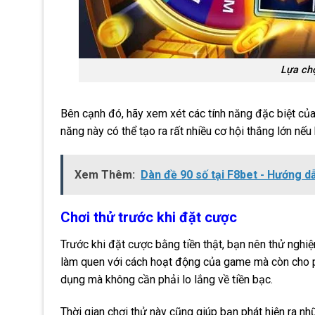
Lựa ch
Bên cạnh đó, hãy xem xét các tính năng đặc biệt của
năng này có thể tạo ra rất nhiều cơ hội thắng lớn nếu
Xem Thêm:
Dàn đề 90 số tại F8bet - Hướng dẫ
Chơi thử trước khi đặt cược
Trước khi đặt cược bằng tiền thật, bạn nên thử nghiệ
làm quen với cách hoạt động của game mà còn cho p
dụng mà không cần phải lo lắng về tiền bạc.
Thời gian chơi thử này cũng giúp bạn phát hiện ra n