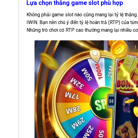
Lựa chọn thắng game slot phù hợp
Không phải game slot nào cũng mang lại tỷ lệ thắng c
IWIN. Bạn nên chú ý đến tỷ lệ hoàn trả (RTP) của từn
Những trò chơi có RTP cao thường mang lại nhiều cơ