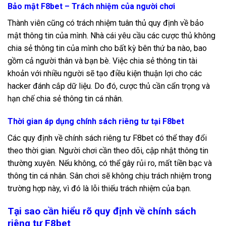
Bảo mật F8bet – Trách nhiệm của người chơi
Thành viên cũng có trách nhiệm tuân thủ quy định về bảo
×
mật thông tin của mình. Nhà cái yêu cầu các cược thủ không
chia sẻ thông tin của mình cho bất kỳ bên thứ ba nào, bao
gồm cả người thân và bạn bè. Việc chia sẻ thông tin tài
F8BET
khoản với nhiều người sẽ tạo điều kiện thuận lợi cho các
hacker đánh cắp dữ liệu. Do đó, cược thủ cần cẩn trọng và
hạn chế chia sẻ thông tin cá nhân.
Thời gian áp dụng chính sách riêng tư tại F8bet
Các quy định về chính sách riêng tư F8bet có thể thay đổi
theo thời gian. Người chơi cần theo dõi, cập nhật thông tin
thường xuyên. Nếu không, có thể gây rủi ro, mất tiền bạc và
thông tin cá nhân. Sân chơi sẽ không chịu trách nhiệm trong
trường hợp này, vì đó là lỗi thiếu trách nhiệm của bạn.
Tại sao cần hiểu rõ quy định về chính sách
riêng tư F8bet