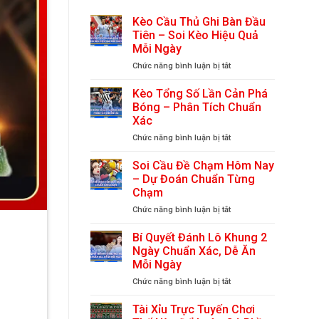
Kèo Cầu Thủ Ghi Bàn Đầu
Tiên – Soi Kèo Hiệu Quả
Mỗi Ngày
ở
Chức năng bình luận bị tắt
Kèo
Cầu
Kèo Tổng Số Lần Cản Phá
Thủ
Bóng – Phân Tích Chuẩn
Ghi
Xác
Bàn
ở
Chức năng bình luận bị tắt
Đầu
Kèo
Tiên
Tổng
–
Soi Cầu Đề Chạm Hôm Nay
Số
Soi
– Dự Đoán Chuẩn Từng
Lần
Kèo
Chạm
Cản
Hiệu
ở
Chức năng bình luận bị tắt
Phá
Quả
Soi
Bóng
Mỗi
Cầu
–
Ngày
Bí Quyết Đánh Lô Khung 2
Đề
Phân
Ngày Chuẩn Xác, Dễ Ăn
Chạm
Tích
Mỗi Ngày
Hôm
Chuẩn
ở
Chức năng bình luận bị tắt
Nay
Xác
Bí
–
Quyết
Dự
Tài Xỉu Trực Tuyến Chơi
Đánh
Đoán