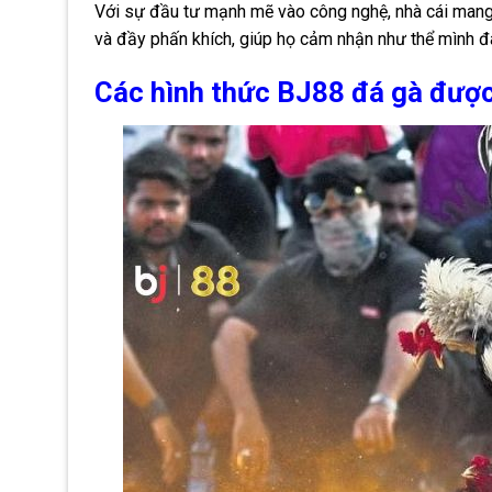
Với sự đầu tư mạnh mẽ vào công nghệ, nhà cái mang
và đầy phấn khích, giúp họ cảm nhận như thể mình đa
Các hình thức BJ88 đá gà đượ