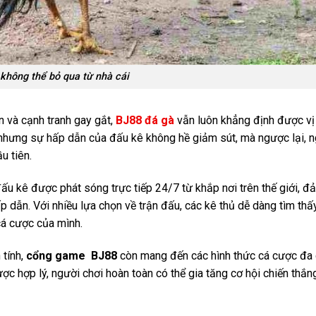
không thể bỏ qua từ nhà cái
ển và cạnh tranh gay gắt,
BJ88 đá gà
vẫn luôn khẳng định được vị
, nhưng sự hấp dẫn của đấu kê không hề giảm sút, mà ngược lại, 
u tiên.
ấu kê được phát sóng trực tiếp 24/7 từ khắp nơi trên thế giới, đ
p dẫn. Với nhiều lựa chọn về trận đấu, các kê thủ dễ dàng tìm thấ
cá cược của mình.
 tính,
cổng game BJ88
còn mang đến các hình thức cá cược đa
ược hợp lý, người chơi hoàn toàn có thể gia tăng cơ hội chiến thắn