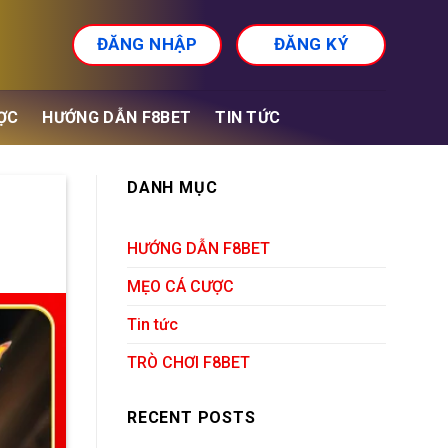
ĐĂNG NHẬP
ĐĂNG KÝ
ỢC
HƯỚNG DẪN F8BET
TIN TỨC
DANH MỤC
HƯỚNG DẪN F8BET
MẸO CÁ CƯỢC
Tin tức
TRÒ CHƠI F8BET
RECENT POSTS