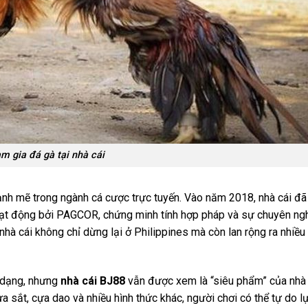
m gia đá gà tại nhà cái
nh mẽ trong ngành cá cược trực tuyến. Vào năm 2018, nhà cái đã
hoạt động bởi PAGCOR, chứng minh tính hợp pháp và sự chuyên ng
nhà cái không chỉ dừng lại ở Philippines mà còn lan rộng ra nhiều
 dạng, nhưng
nhà cái BJ88
vẫn được xem là “siêu phẩm” của nhà 
 sắt, cựa dao và nhiều hình thức khác, người chơi có thể tự do l