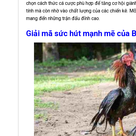
chọn cách thức cá cược phù hợp để tăng cơ hội giành
tính mà còn nhờ vào chất lượng của các chiến kê. Mỗ
mang đến những trận đấu đỉnh cao.
Giải mã sức hút mạnh mẽ của 