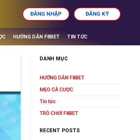
ĐĂNG NHẬP
ĐĂNG KÝ
ỢC
HƯỚNG DẪN F8BET
TIN TỨC
DANH MỤC
HƯỚNG DẪN F8BET
MẸO CÁ CƯỢC
Tin tức
TRÒ CHƠI F8BET
RECENT POSTS