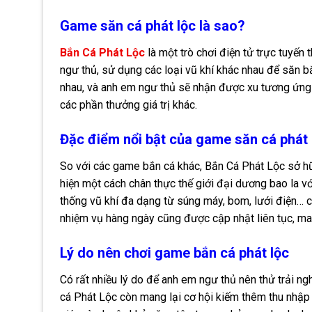
Game săn cá phát lộc là sao?
Bắn Cá Phát Lộc
là một trò chơi điện tử trực tuyến
ngư thủ, sử dụng các loại vũ khí khác nhau để săn bắ
nhau, và anh em ngư thủ sẽ nhận được xu tương ứng k
các phần thưởng giá trị khác.
Đặc điểm nổi bật của game săn cá phát 
So với các game bắn cá khác, Bắn Cá Phát Lộc sở hữu
hiện một cách chân thực thế giới đại dương bao la vớ
thống vũ khí đa dạng từ súng máy, bom, lưới điện… c
nhiệm vụ hàng ngày cũng được cập nhật liên tục, m
Lý do nên chơi game bắn cá phát lộc
Có rất nhiều lý do để anh em ngư thủ nên thử trải ng
cá Phát Lộc còn mang lại cơ hội kiếm thêm thu nhập