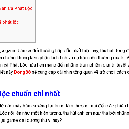
Bắn Cá Phát Lộc
 phát lộc
ựa game bắn cá đổi thưởng hấp dẫn nhất hiện nay, thu hút đông 
 nhưng không kém phần kịch tính và cơ hội nhận thưởng giá trị. V
n cá Phát Lộc hứa hẹn mang đến những trải nghiệm giải trí tuyệt 
iết này
Bong88
sẽ cung cấp cái nhìn tổng quan về trò chơi, cách 
lộc chuẩn chỉ nhất
c, từ các máy bắn cá xèng tại trung tâm thương mại đến các phiên 
 Lộc nổi lên như một hiện tượng, thu hút anh em ngư thủ bởi nhữn
 tựa game đại dương thú vị này?