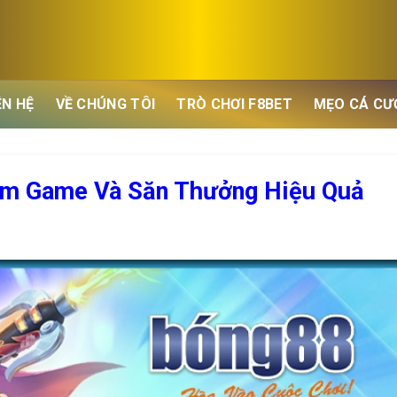
ÊN HỆ
VỀ CHÚNG TÔI
TRÒ CHƠI F8BET
MẸO CÁ CƯ
iệm Game Và Săn Thưởng Hiệu Quả