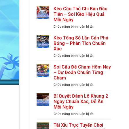
Kèo Cầu Thủ Ghi Bàn Đầu
Tiên – Soi Kèo Hiệu Quả
Mỗi Ngày
ở
Chức năng bình luận bị tắt
Kèo
Cầu
Kèo Tổng Số Lần Cản Phá
Thủ
Bóng – Phân Tích Chuẩn
Ghi
Xác
Bàn
ở
Chức năng bình luận bị tắt
Đầu
Kèo
Tiên
Tổng
–
Soi Cầu Đề Chạm Hôm Nay
Số
Soi
– Dự Đoán Chuẩn Từng
Lần
Kèo
Chạm
Cản
Hiệu
ở
Chức năng bình luận bị tắt
Phá
Quả
Soi
Bóng
Mỗi
Cầu
–
Ngày
Bí Quyết Đánh Lô Khung 2
Đề
Phân
Ngày Chuẩn Xác, Dễ Ăn
Chạm
Tích
Mỗi Ngày
Hôm
Chuẩn
ở
Chức năng bình luận bị tắt
Nay
Xác
Bí
–
Quyết
Dự
Tài Xỉu Trực Tuyến Chơi
Đánh
Đoán