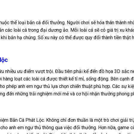
 thuộc thể loại bắn cá đổi thưởng. Người chơi sẽ hóa thân thành n
n các loài cá trong đại dương ảo. Mỗi loài cá sẽ có giá trị xu khá
hi bắn hạ chúng. Số xu này có thể được quy đổi thành tiền thật 
lộc
 nhiều ưu điểm vượt trội. Đầu tiên phải kể đến đồ họa 3D sắc nét
i hàng loạt các loài cá được thiết kế tỉ mỉ, sống động. Bên cạnh đ
×
ho phép anh em ngư thủ lựa chọn chiến thuật phù hợp. Các sự kiệ
ang đến những trải nghiệm mới mẻ và cơ hội nhận thưởng phong p
F8BET
hiệm Bắn Cá Phát Lộc. Không chỉ đơn thuần là một trò chơi giải trí
 cho anh em ngư thủ thông qua việc đổi thưởng. Hơn nữa, game c