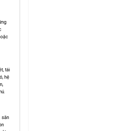
hững
c
hoặc
, tái
ó, hệ
n,
hú.
, săn
òn