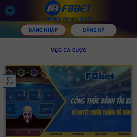
Skip
to
content
ĐĂNG NHẬP
ĐĂNG KÝ
MẸO CÁ CƯỢC
01
Th7