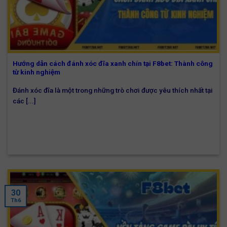
Hướng dẫn cách đánh xóc đĩa xanh chín tại F8bet: Thành công
từ kinh nghiệm
Đánh xóc đĩa là một trong những trò chơi được yêu thích nhất tại
các [...]
30
Th6