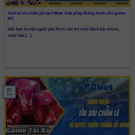
Tool tài xỉu miễn phí tại F8bet: Giải pháp thông minh cho game
thủ
Nếu bạn là một người yêu thích các trò chơi đánh bài online,
chắc hẳn [...]
01
Th7