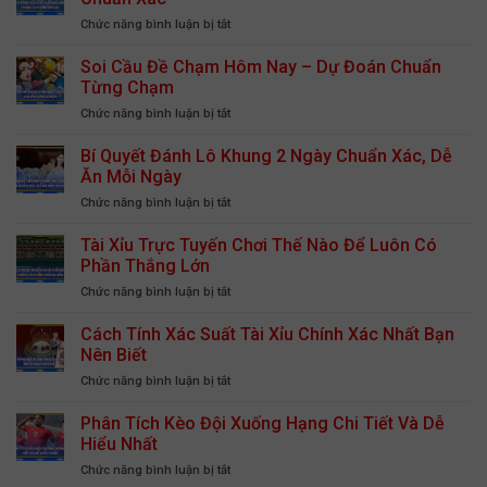
Ghi
ở
Chức năng bình luận bị tắt
Bàn
Kèo
Đầu
Tổng
Soi Cầu Đề Chạm Hôm Nay – Dự Đoán Chuẩn
Tiên
Số
–
Từng Chạm
Lần
Soi
ở
Chức năng bình luận bị tắt
Cản
Kèo
Soi
Phá
Hiệu
Cầu
Bí Quyết Đánh Lô Khung 2 Ngày Chuẩn Xác, Dễ
Bóng
Quả
Đề
–
Ăn Mỗi Ngày
Mỗi
Chạm
Phân
Ngày
ở
Chức năng bình luận bị tắt
Hôm
Tích
Bí
Nay
Chuẩn
Quyết
Tài Xỉu Trực Tuyến Chơi Thế Nào Để Luôn Có
–
Xác
Đánh
Dự
Phần Thắng Lớn
Lô
Đoán
ở
Chức năng bình luận bị tắt
Khung
Chuẩn
Tài
2
Từng
Xỉu
Cách Tính Xác Suất Tài Xỉu Chính Xác Nhất Bạn
Ngày
Chạm
Trực
Chuẩn
Nên Biết
Tuyến
Xác,
ở
Chức năng bình luận bị tắt
Chơi
Dễ
Cách
Thế
Ăn
Tính
Phân Tích Kèo Đội Xuống Hạng Chi Tiết Và Dễ
Nào
Mỗi
Xác
Để
Hiểu Nhất
Ngày
Suất
Luôn
ở
Chức năng bình luận bị tắt
Tài
Có