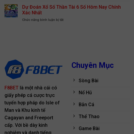
Phân
Xỉu
Phần
Tích
Dự Đoán Xổ Số Thần Tài 6 Số Hôm Nay Chính
Chính
Thắng
Kèo
Xác
Xác Nhất
Lớn
Đội
Nhất
ở
Chức năng bình luận bị tắt
Xuống
Bạn
Dự
Hạng
Nên
Đoán
Chi
Biết
Xổ
Tiết
Số
Và
Thần
Dễ
Tài
Hiểu
6
Nhất
Số
Chuyên Mục
Hôm
Nay
Chính
Sòng Bài
Xác
Nhất
F8BET
là một nhà cái có
Nổ Hũ
giấy phép cá cược trực
tuyến hợp pháp do Isle of
Bắn Cá
Man và Khu kinh tế
Thể Thao
Cagayan and Freeport
cấp. Với bề dày kinh
Game Bài
nghiệm và danh tiếng